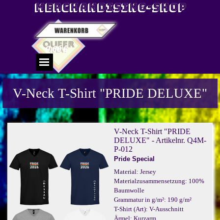
Direkt zum Seiteninhalt
Merchandising-Shop
0.00 €
Menü überspringen
V-Neck T-Shirt "PRIDE DELUXE"
V-Neck T-Shirt "PRIDE
DELUXE" - Artikelnr. Q4M-
P-012
Pride Special
Material: Jersey
Materialzusammensetzung: 100%
Baumwolle
Grammatur in g/m²: 190 g/m²
T-Shirt (Art): V-Ausschnitt
Ärmel: Kurzarm