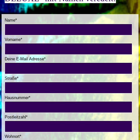
Name
*
Vorname
*
Deine E-Mail Adresse
*
Straße
*
Hausnummer
*
Postleitzahl
*
Wohnort
*