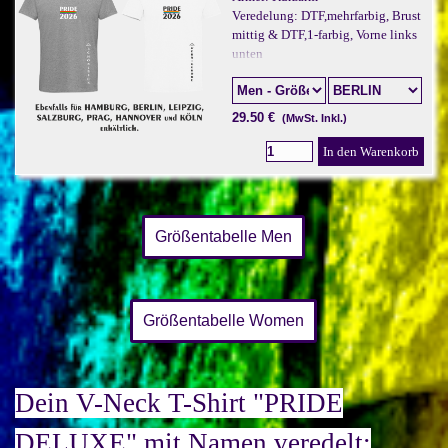
Veredelung: DTF,mehrfarbig, Brust
mittig & DTF,1-farbig, Vorne links
unten
29.50 €
(MwSt. Inkl.)
In den Warenkorb
Größentabelle Men
Größentabelle Women
Dein V-Neck T-Shirt "PRIDE
DELUXE" mit Namen veredelt: