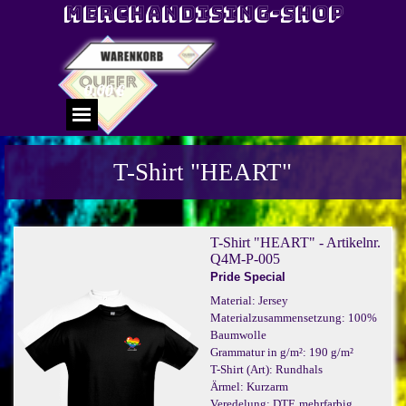
Direkt zum Seiteninhalt
Merchandising-Shop
0.00 €
Menü überspringen
T-Shirt "HEART"
T-Shirt "HEART" - Artikelnr.
Q4M-P-005
Pride Special
Material: Jersey
Materialzusammensetzung: 100%
Baumwolle
Grammatur in g/m²: 190 g/m²
T-Shirt (Art): Rundhals
Ärmel: Kurzarm
Veredelung: DTF, mehrfarbig,