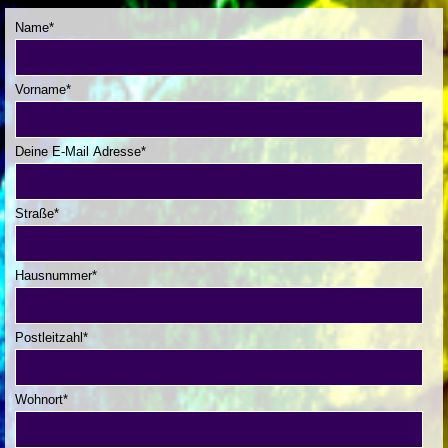
Name
*
Vorname
*
Deine E-Mail Adresse
*
Straße
*
Hausnummer
*
Postleitzahl
*
Wohnort
*