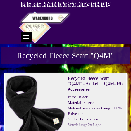
Direkt zum Seiteninhalt
Merchandising-Shop
0.00 €
Menü überspringen
Recycled Fleece Scarf
"Q4M"
Recycled Fleece Scarf
"Q4M" - Artikelnr. Q4M-036
Accessoires
Farbe: Black
Material: Fleece
Materialzusammensetzung: 100%
Polyester
Größe: 170 x 25 cm
Veredelung: 2x Logo