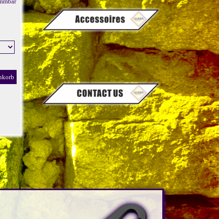
ammbar
nkorb