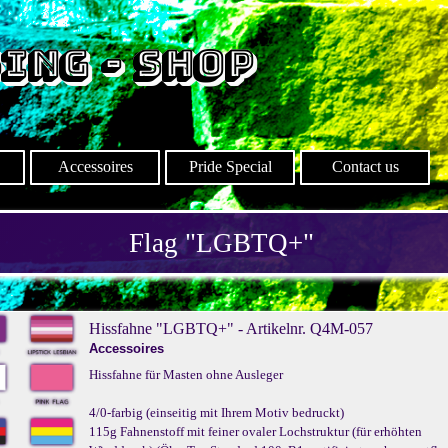
ing - SHOP
Menü überspringen
Accessoires
Pride Special
Contact us
Flag
"LGBTQ+"
Hissfahne "LGBTQ+" - Artikelnr. Q4M-057
Accessoires
Hissfahne für Masten ohne Ausleger
4/0-farbig (einseitig mit Ihrem Motiv bedruckt)
115g Fahnenstoff mit feiner ovaler Lochstruktur (für erhöhten