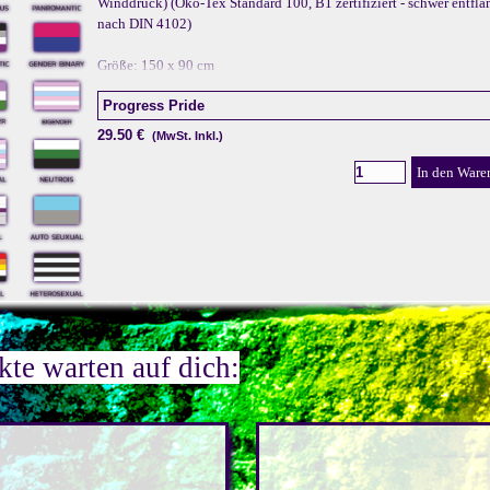
Winddruck) (Öko-Tex Standard 100, B1 zertifiziert - schwer entfl
nach DIN 4102)
Größe: 150 x 90 cm
29.50 €
(MwSt. Inkl.)
In den Ware
e warten auf dich: