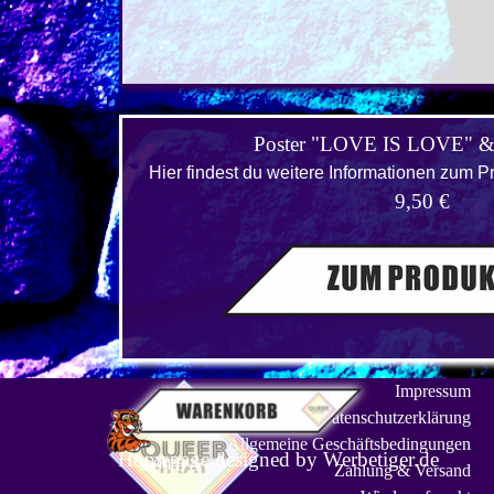
Poster "LOVE IS LOVE" 
Hier findest du weitere Informationen zum 
9,50 €
Impressum
Datenschutzerklärung
Allgemeine Geschäftsbedingungen
Homepage designed by
Werbetiger.de
0.00 €
Zahlung & Versand