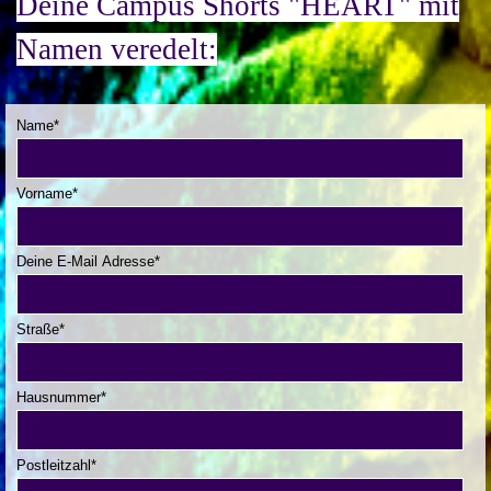
Deine Campus Shorts "HEART" mit
Namen veredelt:
Name
*
Vorname
*
Deine E-Mail Adresse
*
Straße
*
Hausnummer
*
Postleitzahl
*