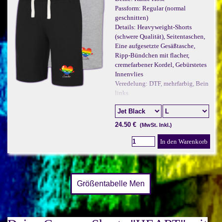
Passform: Regular (normal
geschnitten)
Details: Heavyweight-Shorts
(schwere Qualität), Seitentaschen,
Eine aufgesetzte Gesäßtasche,
Ripp-Bündchen mit flacher,
cremefarbener Kordel, Gebürstetes
Innenvlies
Veredelung: DTF, mehrfarbig, Bein
links
24.50 €
(MwSt. Inkl.)
In den Warenkorb
Größentabelle Men