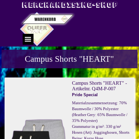
Direkt zum Seiteninhalt
Merchandising-Shop
0.00 €
Menü überspringen
Campus Shorts "HEART"
Campus Shorts "HEART" -
Artikelnr. Q4M-P-007
Pride Special
Materialzusammensetzung: 70%
Baumwolle / 30% Polyester
(Heather Grey: 65% Baumwolle /
35% Polyester)
Grammatur in g/m²: 330 g/m²
Hosen (Art): Jogginghosen, Shorts
Beine: Kurze Hose